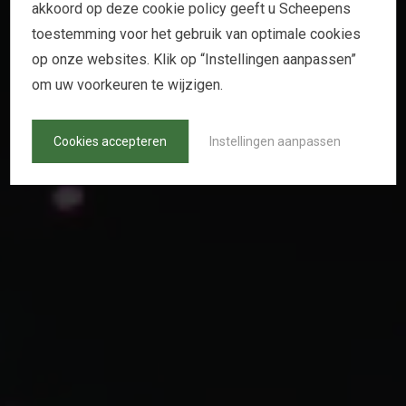
akkoord op deze cookie policy geeft u Scheepens
W
I
T
H
1
3
A
N
I
M
A
T
O
R
S
toestemming voor het gebruik van optimale cookies
op onze websites. Klik op “Instellingen aanpassen”
om uw voorkeuren te wijzigen.
Cookies accepteren
Instellingen aanpassen