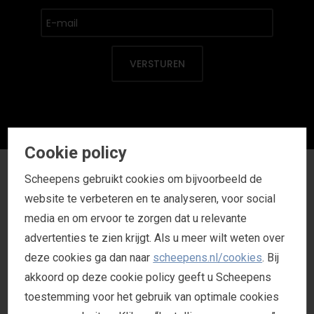
VERSTUREN
Cookie policy
Scheepens gebruikt cookies om bijvoorbeeld de
SAMEN AAN DE SLAG?
website te verbeteren en te analyseren, voor social
media en om ervoor te zorgen dat u relevante
advertenties te zien krijgt. Als u meer wilt weten over
Wij zijn Scheepens. Creatieve denkers & doeners
deze cookies ga dan naar
scheepens.nl/cookies
. Bij
die geloven in het bundelen van jouw en onze
akkoord op deze cookie policy geeft u Scheepens
kennis. Daarom werken we niet voor je, maar met
toestemming voor het gebruik van optimale cookies
je. Want samen maken we de beste reclame. Wil je