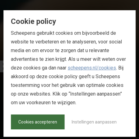
Cookie policy
Scheepens gebruikt cookies om bijvoorbeeld de
website te verbeteren en te analyseren, voor social
media en om ervoor te zorgen dat u relevante
B
A
S
I
Q
F
L
O
W
advertenties te zien krijgt. Als u meer wilt weten over
deze cookies ga dan naar
scheepens.nl/cookies
. Bij
akkoord op deze cookie policy geeft u Scheepens
B
A
S
I
Q
D
E
N
T
A
L
toestemming voor het gebruik van optimale cookies
op onze websites. Klik op “Instellingen aanpassen”
om uw voorkeuren te wijzigen.
Cookies accepteren
Instellingen aanpassen