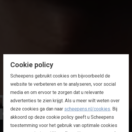
Cookie policy
Scheepens gebruikt cookies om bijvoorbeeld de
website te verbeteren en te analyseren, voor social
T
E
A
M
media en om ervoor te zorgen dat u relevante
advertenties te zien krijgt. Als u meer wilt weten over
H
O
W
D
E
N
N
L
deze cookies ga dan naar
scheepens.nl/cookies
. Bij
akkoord op deze cookie policy geeft u Scheepens
toestemming voor het gebruik van optimale cookies
H
O
W
D
E
N