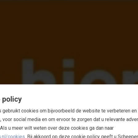
I
N
C
I
E
 policy
gebruikt cookies om bijvoorbeeld de website te verbeteren en 
, voor social media en om ervoor te zorgen dat u relevante adver
t. Als u meer wilt weten over deze cookies ga dan naar
.nl/cookies
. Bij akkoord op deze cookie policy geeft u Scheepe