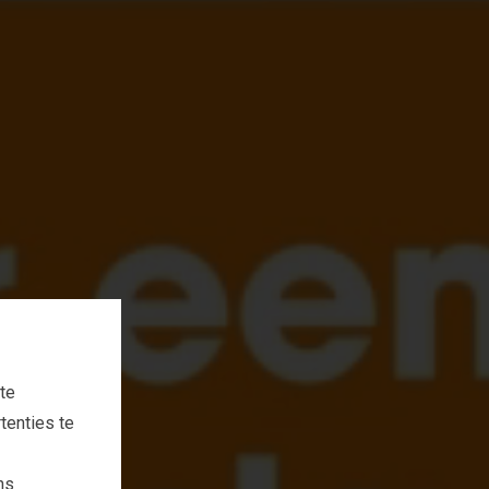
te
tenties te
ns