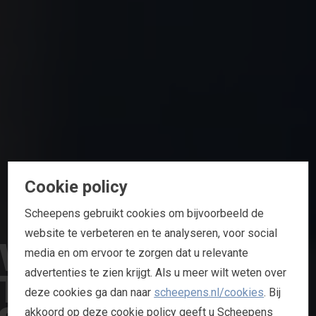
Cookie policy
Scheepens gebruikt cookies om bijvoorbeeld de
website te verbeteren en te analyseren, voor social
W
E
M
A
K
E
media en om ervoor te zorgen dat u relevante
T
H
E
S
O
U
R
C
E
advertenties te zien krijgt. Als u meer wilt weten over
deze cookies ga dan naar
scheepens.nl/cookies
. Bij
akkoord op deze cookie policy geeft u Scheepens