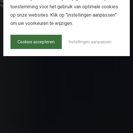
S
U
S
T
A
I
N
A
B
L
E
toestemming voor het gebruik van optimale cookies
op onze websites. Klik op “Instellingen aanpassen”
H
O
L
L
A
N
D
M
A
L
T
om uw voorkeuren te wijzigen.
Cookies accepteren
Instellingen aanpassen