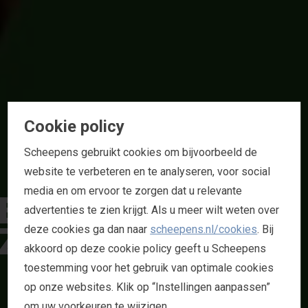
Cookie policy
Scheepens gebruikt cookies om bijvoorbeeld de
website te verbeteren en te analyseren, voor social
E
I
N
D
H
O
V
E
N
media en om ervoor te zorgen dat u relevante
advertenties te zien krijgt. Als u meer wilt weten over
Z
O
O
deze cookies ga dan naar
scheepens.nl/cookies
. Bij
akkoord op deze cookie policy geeft u Scheepens
toestemming voor het gebruik van optimale cookies
L
I
B
É
M
A
op onze websites. Klik op “Instellingen aanpassen”
om uw voorkeuren te wijzigen.