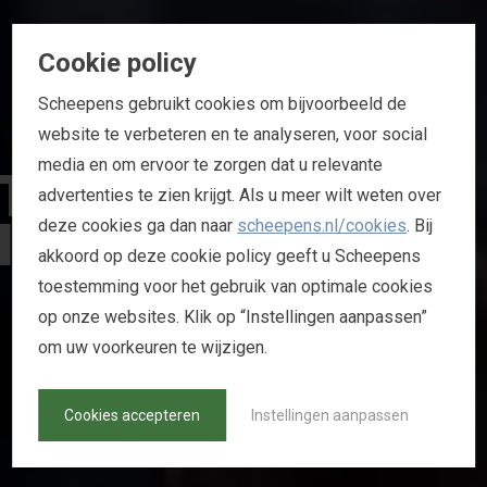
Cookie policy
Scheepens gebruikt cookies om bijvoorbeeld de
website te verbeteren en te analyseren, voor social
T
H
E
F
L
O
O
R
media en om ervoor te zorgen dat u relevante
advertenties te zien krijgt. Als u meer wilt weten over
I
S
Y
O
U
R
S
deze cookies ga dan naar
scheepens.nl/cookies
. Bij
akkoord op deze cookie policy geeft u Scheepens
toestemming voor het gebruik van optimale cookies
B
R
A
B
A
N
T
H
A
L
L
E
N
/
L
I
B
É
M
A
op onze websites. Klik op “Instellingen aanpassen”
om uw voorkeuren te wijzigen.
Cookies accepteren
Instellingen aanpassen