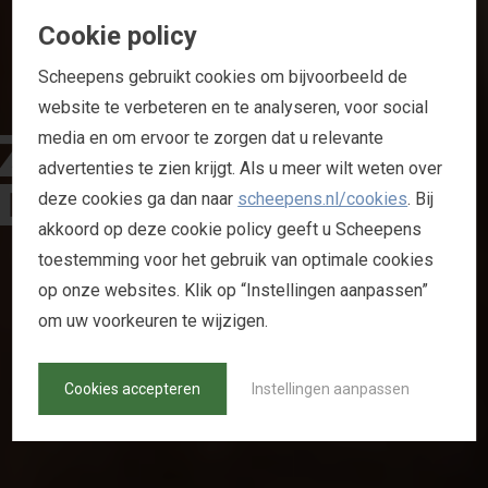
Cookie policy
Scheepens gebruikt cookies om bijvoorbeeld de
website te verbeteren en te analyseren, voor social
Z
I
E
N
D
R
I
N
K
E
N
.
media en om ervoor te zorgen dat u relevante
advertenties te zien krijgt. Als u meer wilt weten over
D
O
E
T
D
R
I
N
K
E
N
.
deze cookies ga dan naar
scheepens.nl/cookies
. Bij
akkoord op deze cookie policy geeft u Scheepens
toestemming voor het gebruik van optimale cookies
A
L
L
I
A
N
T
I
E
A
L
C
O
H
O
L
B
E
L
E
I
D
N
E
D
E
R
L
A
N
D
(
A
A
N
)
op onze websites. Klik op “Instellingen aanpassen”
om uw voorkeuren te wijzigen.
Cookies accepteren
Instellingen aanpassen