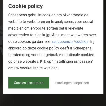
Cookie policy
Scheepens gebruikt cookies om bijvoorbeeld de
website te verbeteren en te analyseren, voor social
S
T
A
R
T
media en om ervoor te zorgen dat u relevante
M
E
T
E
E
N
advertenties te zien krijgt. Als u meer wilt weten over
deze cookies ga dan naar
scheepens.nl/cookies
. Bij
V
O
O
R
S
P
R
O
N
G
akkoord op deze cookie policy geeft u Scheepens
toestemming voor het gebruik van optimale cookies
op onze websites. Klik op “Instellingen aanpassen”
B
R
A
B
A
N
T
S
T
A
D
om uw voorkeuren te wijzigen.
Cookies accepteren
Instellingen aanpassen