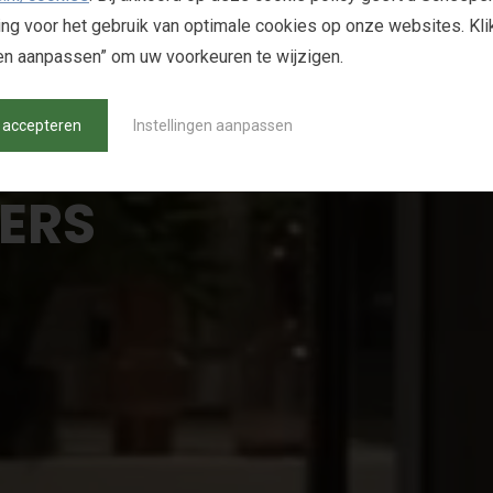
E
N
S
g voor het gebruik van optimale cookies op onze websites. Kli
gen aanpassen” om uw voorkeuren te wijzigen.
 accepteren
Instellingen aanpassen
E
R
S