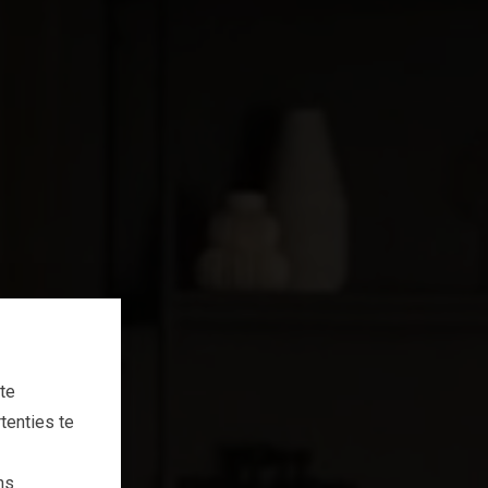
te
tenties te
ns