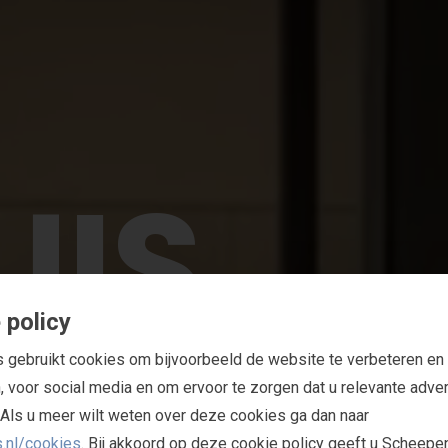
U
I
S
 policy
gebruikt cookies om bijvoorbeeld de website te verbeteren en 
, voor social media en om ervoor te zorgen dat u relevante adver
t. Als u meer wilt weten over deze cookies ga dan naar
.nl/cookies
. Bij akkoord op deze cookie policy geeft u Scheepe