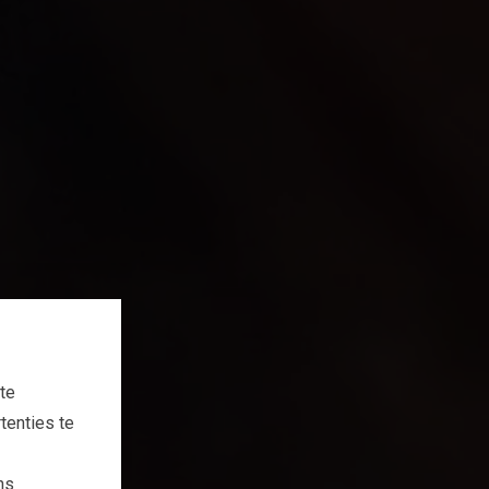
te
tenties te
ns