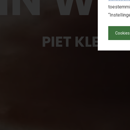
toestemmin
“Instellin
Cookies
P
I
E
T
K
L
E
R
K
X