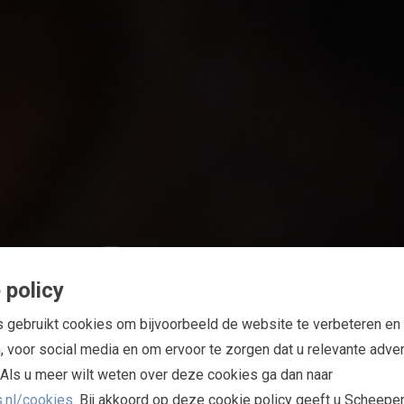
T
S
 policy
O
N
E
N
gebruikt cookies om bijvoorbeeld de website te verbeteren en 
, voor social media en om ervoor te zorgen dat u relevante adver
t. Als u meer wilt weten over deze cookies ga dan naar
.nl/cookies
. Bij akkoord op deze cookie policy geeft u Scheepe