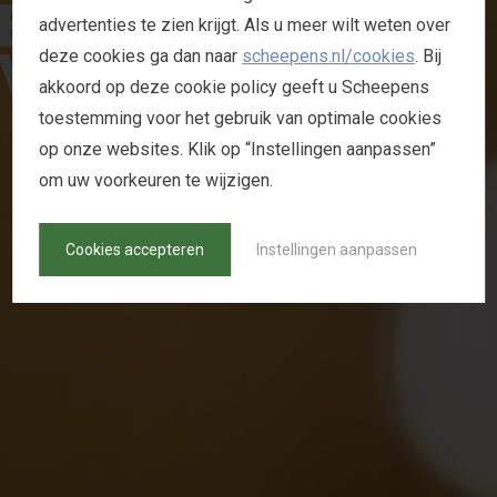
E
C
H
T
T
H
U
I
S
advertenties te zien krijgt. Als u meer wilt weten over
V
O
E
L
E
N
deze cookies ga dan naar
scheepens.nl/cookies
. Bij
akkoord op deze cookie policy geeft u Scheepens
toestemming voor het gebruik van optimale cookies
S
A
N
D
E
R
S
W
O
N
E
N
op onze websites. Klik op “Instellingen aanpassen”
om uw voorkeuren te wijzigen.
Cookies accepteren
Instellingen aanpassen