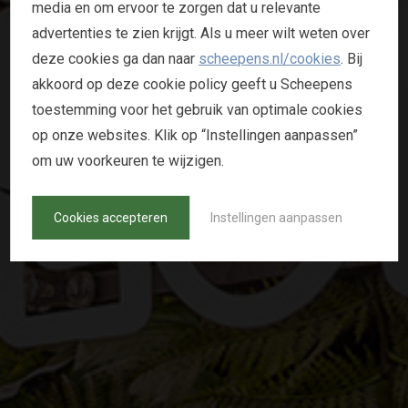
N
media en om ervoor te zorgen dat u relevante
A
A
M
C
R
E
A
T
I
E
advertenties te zien krijgt. Als u meer wilt weten over
deze cookies ga dan naar
scheepens.nl/cookies
. Bij
akkoord op deze cookie policy geeft u Scheepens
Een naam lijkt een hygiene-factor, maar vaak
toestemming voor het gebruik van optimale cookies
wordt er onderschat hoe krachtig deze ‘tool’ is in
op onze websites. Klik op “Instellingen aanpassen”
de gehele communicatiemix. Een goede, unieke en
om uw voorkeuren te wijzigen.
herkenbare naam blijft mensen bij. En dat is waar
we naar streven natuurlijk.
Cookies accepteren
Instellingen aanpassen