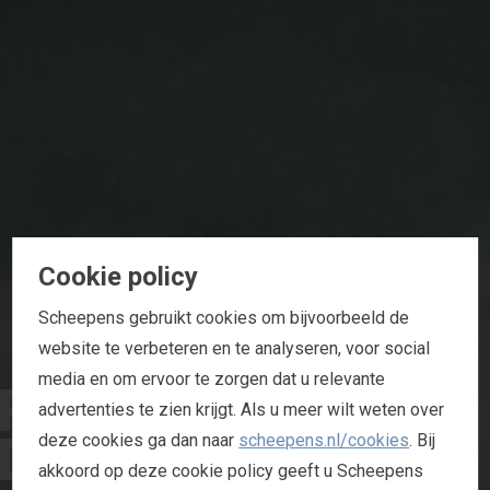
Cookie policy
Scheepens gebruikt cookies om bijvoorbeeld de
website te verbeteren en te analyseren, voor social
R
E
T
A
I
L
=
media en om ervoor te zorgen dat u relevante
advertenties te zien krijgt. Als u meer wilt weten over
D
E
T
A
I
L
deze cookies ga dan naar
scheepens.nl/cookies
. Bij
akkoord op deze cookie policy geeft u Scheepens