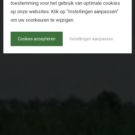
toestemming voor het gebruik van optimale cookies
S
C
H
E
E
P
E
N
S
&
R
E
T
A
I
L
op onze websites. Klik op “Instellingen aanpassen”
om uw voorkeuren te wijzigen.
Cookies accepteren
Instellingen aanpassen