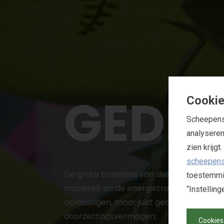
G
E
D
R
Cookie
Scheepens 
analyseren
zien krijg
scheepens
De grote transities van deze tijd – zoal
toestemmin
mobiliteit en de energietransitie – verei
“Instellin
oplossingen, maar juist gedragsverander
doorzettingsvermogen.
Cookies