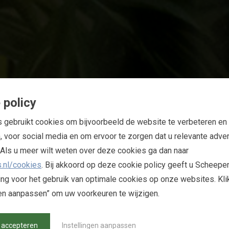
A
G
S
V
E
R
A
 policy
gebruikt cookies om bijvoorbeeld de website te verbeteren en 
, voor social media en om ervoor te zorgen dat u relevante adver
t. Als u meer wilt weten over deze cookies ga dan naar
.nl/cookies
. Bij akkoord op deze cookie policy geeft u Scheepe
s het verduurzamen van onze
g voor het gebruik van optimale cookies op onze websites. Kli
sen niet alleen technologische
gen aanpassen” om uw voorkeuren te wijzigen.
ing die voortbouwt op
 accepteren
Instellingen aanpassen