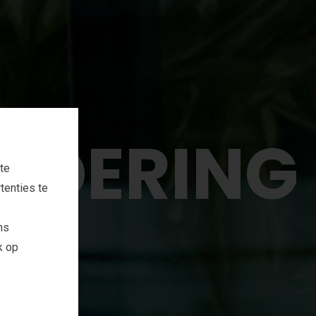
N
D
E
R
I
N
G
te
tenties te
ns
k op